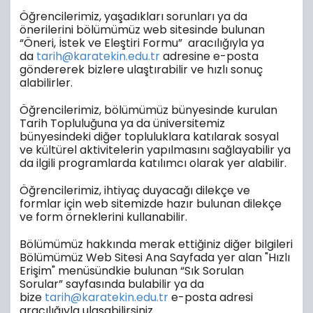
Öğrencilerimiz, yaşadıkları sorunları ya da
önerilerini bölümümüz web sitesinde bulunan
“Öneri, İstek ve Eleştiri Formu” aracılığıyla ya
da
tarih@karatekin.edu.tr
adresine e-posta
göndererek bizlere ulaştırabilir ve hızlı sonuç
alabilirler.
Öğrencilerimiz, bölümümüz bünyesinde kurulan
Tarih Topluluğuna ya da üniversitemiz
bünyesindeki diğer topluluklara katılarak sosyal
ve kültürel aktivitelerin yapılmasını sağlayabilir ya
da ilgili programlarda katılımcı olarak yer alabilir.
Öğrencilerimiz, ihtiyaç duyacağı dilekçe ve
formlar için web sitemizde hazır bulunan dilekçe
ve form örneklerini kullanabilir.
Bölümümüz hakkında merak ettiğiniz diğer bilgileri
Bölümümüz Web Sitesi Ana Sayfada yer alan "Hızlı
Erişim" menüsündkie
bulunan “Sık Sorulan
Sorular” sayfasında bulabilir ya da
bize
tarih@karatekin.edu.tr
e-posta adresi
aracılığıyla ulaşabilirsiniz.