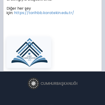
Diğer her şey
için:
https://tarihbb.karatekin.edu.tr/
CUMHURBAŞKANLIĞI