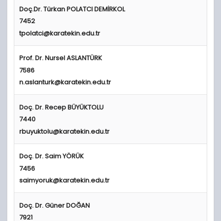
Doç.Dr. Türkan POLATCI DEMİRKOL
7452
tpolatci@karatekin.edu.tr
Prof
. Dr. Nursel ASLANTÜRK
7586
n.aslanturk@karatekin.edu.tr
Doç. Dr. Recep BÜYÜKTOLU
7440
rbuyuktolu@karatekin.edu.tr
Doç. Dr. Saim YÖRÜK
7456
saimyoruk@karatekin.edu.tr
Doç. Dr. Güner DOĞAN
7921