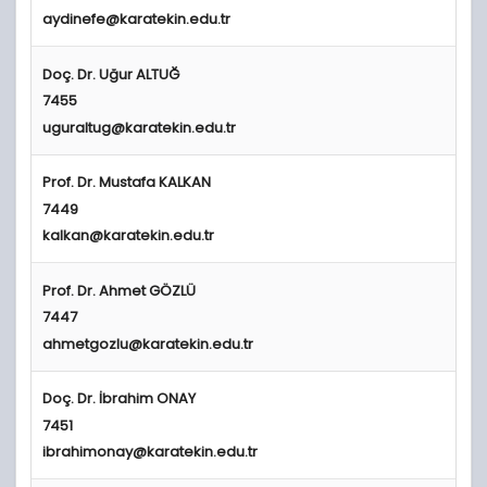
aydinefe@karatekin.edu.tr
Doç. Dr. Uğur ALTUĞ
7455
uguraltug@karatekin.edu.tr
Prof
. Dr. Mustafa KALKAN
7449
kalkan@karatekin.edu.tr
Prof
. Dr. Ahmet GÖZLÜ
7447
ahmetgozlu@karatekin.edu.tr
Doç. Dr. İbrahim ONAY
7451
ibrahimonay@karatekin.edu.tr