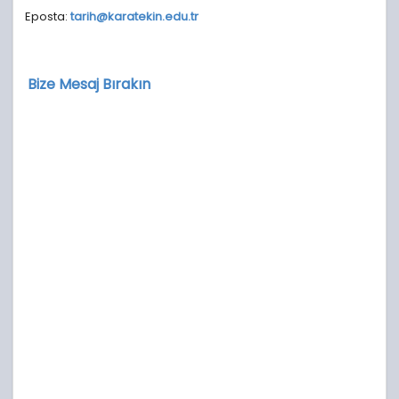
Eposta:
tarih@karatekin.edu.tr
Bize Mesaj Bırakın