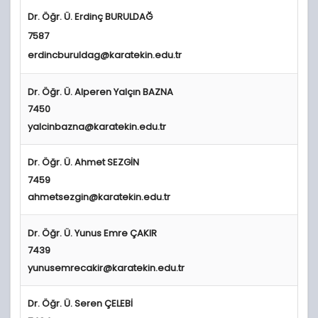
Dr. Öğr. Ü. Erdinç BURULDAĞ
7587
erdincburuldag
@karatekin.edu.tr
Dr.
Öğr. Ü.
Alperen Yalçın BAZNA
7450
yalcinbazna@karatekin.edu.tr
Dr.
Öğr. Ü.
Ahmet SEZGİN
7459
ahmetsezgin@karatekin.edu.tr
Dr.
Öğr. Ü.
Yunus Emre ÇAKIR
7439
yunusemrecakir@karatekin.edu.tr
Dr.
Öğr. Ü.
Seren ÇELEBİ