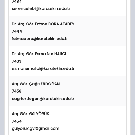
7434
serencelebi@karatekin.edu.tr
Dr. Arş. Gör. Fatma BORA ATABEY
7444
fatmabora@karatekin.edu.tr
Dr. Arş. Gör.
E
sma Nur HALICI
7433
esmanurhalici@karatekin.edu.tr
Arş. Gör. Çağrı ERDOĞAN
7458
cagrierdogan@karatekin.edu.tr
Arş. Gör. Gül YÖRÜK
7454
gulyoruk.gy@gmail.com