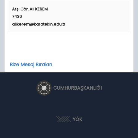
Arş. Gör. Ali KEREM
7436
alikerem@karatekin.edu.tr
Bize Mesaj Bırakın
CUMHURBAŞKANLIĞI
YÖK