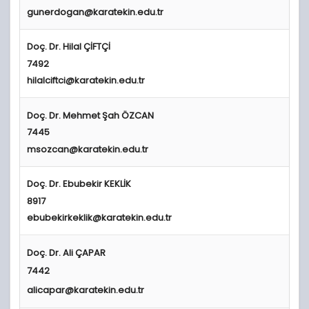
gunerdogan@karatekin.edu.tr
Doç. Dr. Hilal Çİ
FTÇİ
7492
hilalciftci@karatekin.edu.tr
Doç. Dr. Mehmet Şah ÖZCAN
7445
msozcan@karatekin.edu.tr
Doç. Dr.
Ebubekir KEKLİK
8917
ebubekirkeklik@karatekin.edu.tr
Doç. Dr. Ali ÇAPAR
7442
alicapar@karatekin.edu.tr