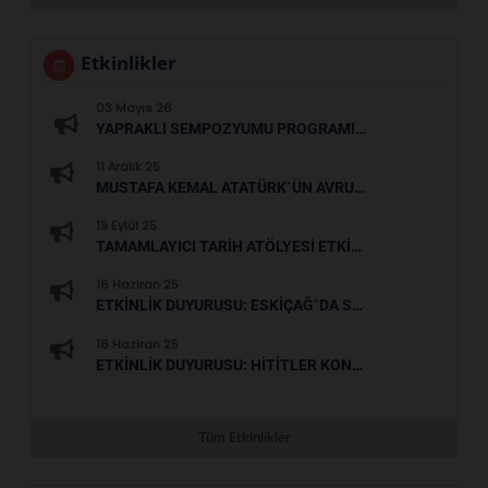
Etkinlikler
03 Mayıs 26
YAPRAKLI SEMPOZYUMU PROGRAMI (7-8 MAYIS 2026)
11 Aralık 25
MUSTAFA KEMAL ATATÜRK`ÜN AVRUPA`DAKI İZLERI VE DÜŞÜNCE DÜNYASININ OLUŞUMU
19 Eylül 25
TAMAMLAYICI TARIH ATÖLYESI ETKINLIKLERI
16 Haziran 25
ETKINLIK DUYURUSU: ESKIÇAĞ`DA SERAMIK, ÇOCUKLAR SERAMIKLE TANIŞIYOR
16 Haziran 25
ETKINLIK DUYURUSU: HITITLER KONFERANSI
Tüm Etkinlikler