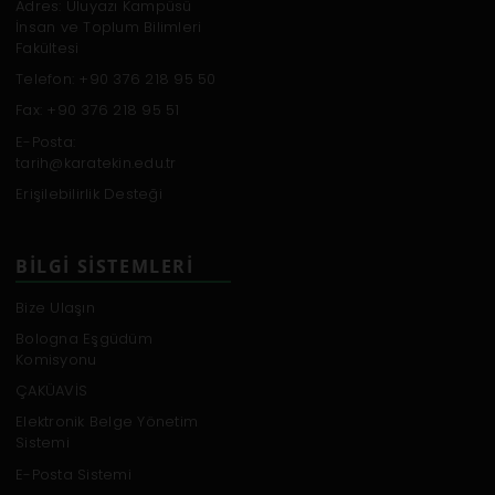
Adres: Uluyazı Kampüsü
İnsan ve Toplum Bilimleri
Fakültesi
Telefon: +90 376 218 95 50
Fax: +90 376 218 95 51
E-Posta:
tarih@karatekin.edu.tr
Erişilebilirlik Desteği
BILGI SISTEMLERI
Bize Ulaşın
Bologna Eşgüdüm
Komisyonu
ÇAKÜAVİS
Elektronik Belge Yönetim
Sistemi
E-Posta Sistemi