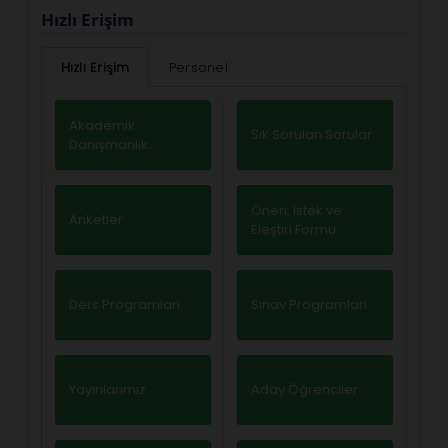
Hızlı Erişim
Hızlı Erişim
Personel
Akademik
Sık Sorulan Sorular
Danışmanlık
Saatleri
Öneri, İstek ve
Anketler
Eleştiri Formu
Ders Programları
Sınav Programları
Yayınlarımız
Aday Öğrenciler