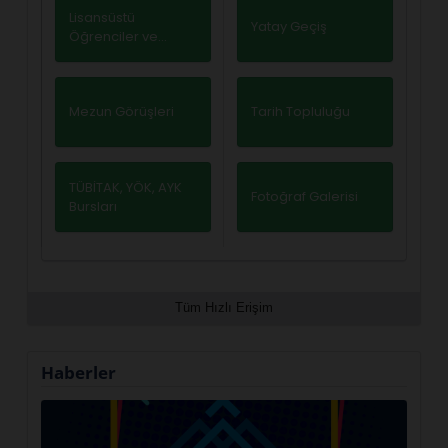
Lisansüstü
Yatay Geçiş
Öğrenciler ve
Tezler
Mezun Görüşleri
Tarih Topluluğu
TÜBİTAK, YÖK, AYK
Fotoğraf Galerisi
Bursları
Tüm Hızlı Erişim
Haberler