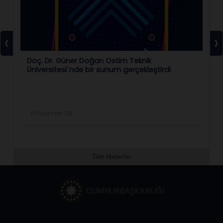
‹
›
Doç. Dr. Güner Doğan Ostim Teknik
Do
Sİ
Üniversitesi`nde bir sunum gerçekleştirdi
Su
15 Haziran 26
0
Tüm Haberler
CUMHURBAŞKANLIĞI