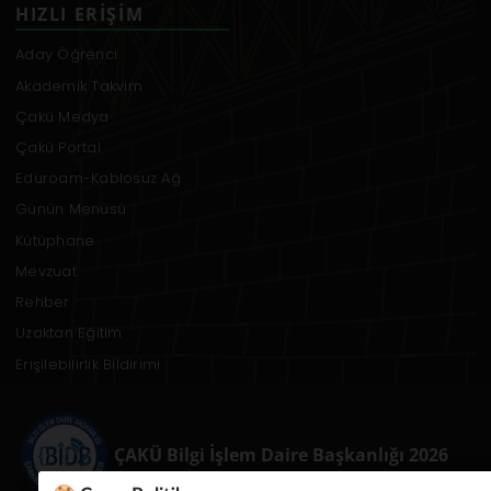
HIZLI ERIŞIM
Aday Öğrenci
Akademik Takvim
Çakü Medya
Çakü Portal
Eduroam-Kablosuz Ağ
Günün Menüsü
Kütüphane
Mevzuat
Rehber
Uzaktan Eğitim
Erişilebilirlik Bildirimi
ÇAKÜ Bilgi İşlem Daire Başkanlığı 2026