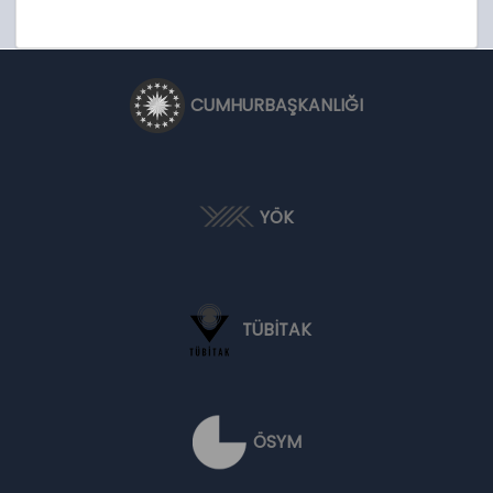
CUMHURBAŞKANLIĞI
YÖK
TÜBİTAK
ÖSYM