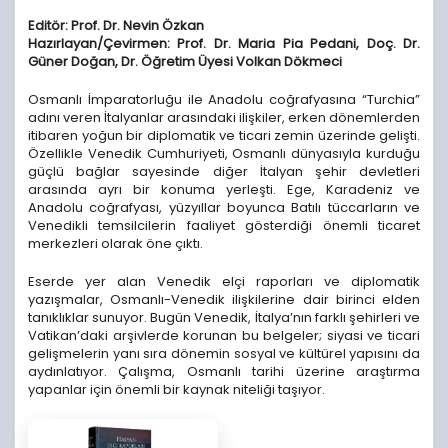
Editör: Prof. Dr. Nevin Özkan
Hazırlayan/Çevirmen: Prof. Dr. Maria Pia Pedani, Doç. Dr.
Güner Doğan, Dr. Öğretim Üyesi Volkan Dökmeci
Osmanlı İmparatorluğu ile Anadolu coğrafyasına “Turchia”
adını veren İtalyanlar arasındaki ilişkiler, erken dönemlerden
itibaren yoğun bir diplomatik ve ticari zemin üzerinde gelişti.
Özellikle Venedik Cumhuriyeti, Osmanlı dünyasıyla kurduğu
güçlü bağlar sayesinde diğer İtalyan şehir devletleri
arasında ayrı bir konuma yerleşti. Ege, Karadeniz ve
Anadolu coğrafyası, yüzyıllar boyunca Batılı tüccarların ve
Venedikli temsilcilerin faaliyet gösterdiği önemli ticaret
merkezleri olarak öne çıktı.
Eserde yer alan Venedik elçi raporları ve diplomatik
yazışmalar, Osmanlı-Venedik ilişkilerine dair birinci elden
tanıklıklar sunuyor. Bugün Venedik, İtalya’nın farklı şehirleri ve
Vatikan’daki arşivlerde korunan bu belgeler; siyasi ve ticari
gelişmelerin yanı sıra dönemin sosyal ve kültürel yapısını da
aydınlatıyor. Çalışma, Osmanlı tarihi üzerine araştırma
yapanlar için önemli bir kaynak niteliği taşıyor.