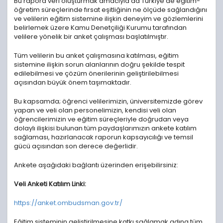
Bu rapora veri oluşturmak amacıyla da Türkiye’de eğitim-
öğretim süreçlerinde fırsat eşitliğinin ne ölçüde sağlandığını
ve velilerin eğitim sistemine ilişkin deneyim ve gözlemlerini
belirlemek üzere Kamu Denetçiliği Kurumu tarafından
velilere yönelik bir anket çalışması başlatılmıştır.
Tüm velilerin bu anket çalışmasına katılması, eğitim
sistemine ilişkin sorun alanlarının doğru şekilde tespit
edilebilmesi ve çözüm önerilerinin geliştirilebilmesi
açısından büyük önem taşımaktadır.
Bu kapsamda; öğrenci velilerimizin, üniversitemizde görev
yapan ve veli olan personelimizin, kendisi veli olan
öğrencilerimizin ve eğitim süreçleriyle doğrudan veya
dolaylı ilişkisi bulunan tüm paydaşlarımızın ankete katılım
sağlaması, hazırlanacak raporun kapsayıcılığı ve temsil
gücü açısından son derece değerlidir.
Ankete aşağıdaki bağlantı üzerinden erişebilirsiniz:
Veli Anketi Katılım Linki:
https://anket.ombudsman.gov.tr/
Eğitim sisteminin geliştirilmesine katkı sağlamak adına tüm